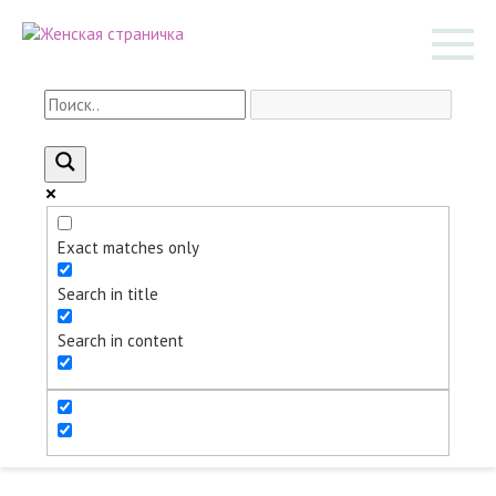
Перейти
к
контенту
Exact matches only
Search in title
Search in content