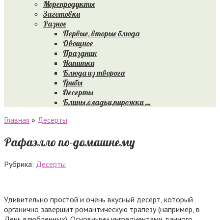
Морепродукты
Заготовки
Разное
Первые, вторые блюда
Овощное
Праздник
Напитки
Блюда из творога
Грибы
Десерты
Блины,оладьи,пирожки …
Главная
»
Десерты
Рафаэлло по-домашнему
Рубрика:
Десерты
Удивительно простой и очень вкусный десерт, который
органично завершит романтическую трапезу (например, в
День влюбленных). Основными ингредиентами данного