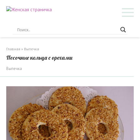
Перейти
к
контенту
Главная
»
Выпечка
Песочные кольца с орехами
Выпечка