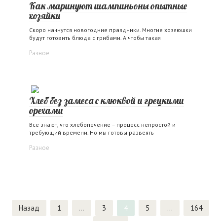
Как маринуют шампиньоны опытные
хозяйки
Скоро начнутся новогодние праздники. Многие хозяюшки
будут готовить блюда с грибами. А чтобы такая
Разное
Хлеб без замеса с клюквой и грецкими
орехами
Все знают, что хлебопечение – процесс непростой и
требующий времени. Но мы готовы развеять
Разное
Пагинация
Назад
1
…
3
4
5
…
164
записей