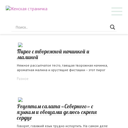
Перейти
к
контенту
Пирог с творожной начинкой и
малиной
Нежное рассыпчатое тесто, тающая творожная начинка,
ароматная малина и хрустящие фисташки – этот пирог
Разное
Рецептом салата «Северного» с
языком и овощами делюсь скрепя
сердце
Говорят, говяжий язык трудно испортить. На самом деле