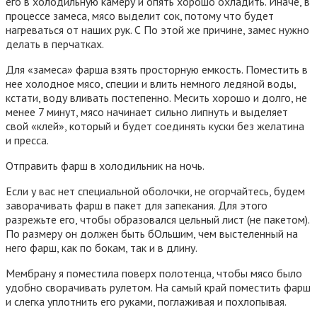
его в холодильную камеру и опять хорошо охладить. Иначе, в
процессе замеса, мясо выделит сок, потому что будет
нагреваться от наших рук. С По этой же причине, замес нужно
делать в перчатках.
Для «замеса» фарша взять просторную емкость. Поместить в
нее холодное мясо, специи и влить немного ледяной воды,
кстати, воду вливать постепенно. Месить хорошо и долго, не
менее 7 минут, мясо начинает сильно липнуть и выделяет
свой «клей», который и будет соединять куски без желатина
и пресса.
Отправить фарш в холодильник на ночь.
Если у вас нет специальной оболочки, не огорчайтесь, будем
заворачивать фарш в пакет для запекания. Для этого
разрежьте его, чтобы образовался цельный лист (не пакетом).
По размеру он должен быть бОльшим, чем выстеленный на
него фарш, как по бокам, так и в длину.
Мембрану я поместила поверх полотенца, чтобы мясо было
удобно сворачивать рулетом. На самый край поместить фарш
и слегка уплотнить его руками, поглаживая и похлопывая.