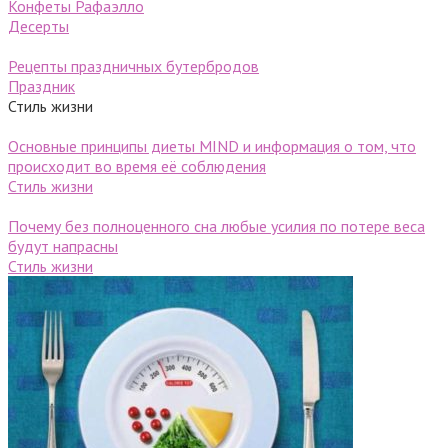
Конфеты Рафаэлло
Десерты
Рецепты праздничных бутербродов
Праздник
Стиль жизни
Основные принципы диеты MIND и информация о том, что
происходит во время её соблюдения
Стиль жизни
Почему без полноценного сна любые усилия по потере веса
будут напрасны
Стиль жизни