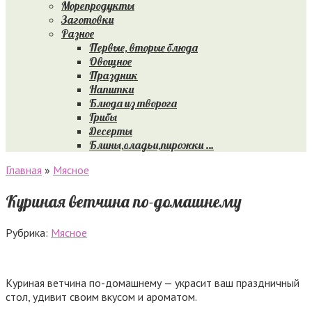
Морепродукты
Заготовки
Разное
Первые, вторые блюда
Овощное
Праздник
Напитки
Блюда из творога
Грибы
Десерты
Блины,оладьи,пирожки …
Главная
»
Мясное
Куриная ветчина по-домашнему
Рубрика:
Мясное
Куриная ветчина по-домашнему — украсит ваш праздничный
стол, удивит своим вкусом и ароматом.