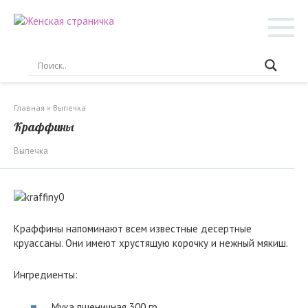
Перейти
к
контенту
Главная
»
Выпечка
Краффины
Выпечка
Краффины напоминают всем известные десертные
круассаны. Они имеют хрустящую корочку и нежный мякиш.
Ингредиенты:
Мука пшеничная 300 гр.