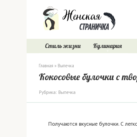
Перейти
к
контенту
Стиль жизни
Кулинария
Главная
»
Выпечка
Кокосовые булочки с тв
Рубрика:
Выпечка
Получаются вкусные булочки. С легк