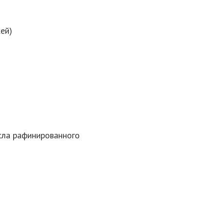
ей)
сла рафинированного