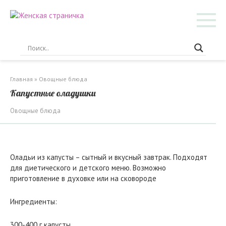
Перейти
к
контенту
Главная
»
Овощные блюда
Капустные оладушки
Овощные блюда
Оладьи из капусты – сытный и вкусный завтрак. Подходят
для диетического и детского меню. Возможно
приготовление в духовке или на сковороде
Ингредиенты:
300-400 г капусты