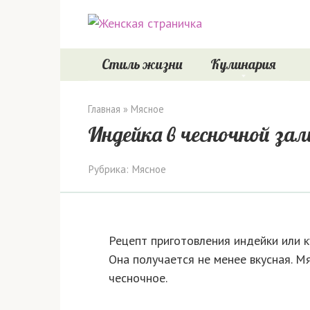
Перейти
к
контенту
Стиль жизни
Кулинария
Главная
»
Мясное
Индейка в чесночной зал
Рубрика:
Мясное
Рецепт приготовления индейки или к
Она получается не менее вкусная. М
чесночное.