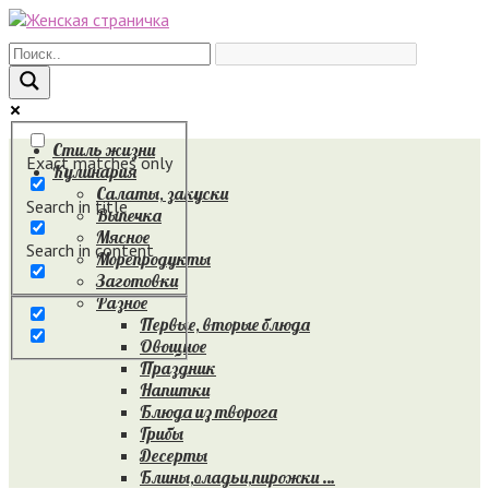
Перейти
к
контенту
Стиль жизни
Exact matches only
Кулинария
Салаты, закуски
Search in title
Выпечка
Мясное
Search in content
Морепродукты
Заготовки
Разное
Первые, вторые блюда
Овощное
Праздник
Напитки
Блюда из творога
Грибы
Десерты
Блины,оладьи,пирожки …