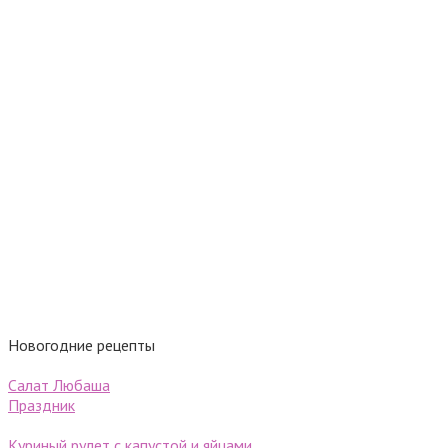
Новогодние рецепты
Салат Любаша
Праздник
Куриный рулет с капустой и яйцами