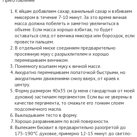
Приготовление
К яйцам добавляем сахар, ванильный сахар и взбиваем
миксером в течение 7-10 минут. За это время яичная
масса должна побелеть и заметно увеличиться в
объеме. Если масса хорошо взбитая, то будет
оставаться след от венчика миксера или бороздок, если
провести пальцем.
В отдельной миске соединяем предварительно
просеянную муку с разрыхлителем и хорошо
перемешиваем венчиком.
Понемногу всыпаем муку к яичной массе.
Аккуратно перемешиваем лопаточкой быстрыми, но
аккуратными движениями снизу вверх, от краев к
центру.
Форму размером 40х35 см (у меня стандартная от моей
духовки) застилаем пергаментом. Если вы не уверены в
качестве пергамента, то смажьте его тонким слоем
подсолнечного масла.
Выкладываем тесто в форму.
Хорошо разравниваем по всей поверхности.
Выпекаем бисквит в предварительно разогретой до
175-190°С духовке, примерно 12-15 минут до светло-