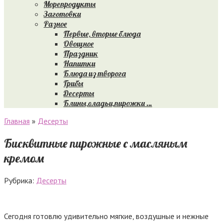
Морепродукты
Заготовки
Разное
Первые, вторые блюда
Овощное
Праздник
Напитки
Блюда из творога
Грибы
Десерты
Блины,оладьи,пирожки …
Главная
»
Десерты
Бисквитные пирожные с масляным
кремом
Рубрика:
Десерты
Сегодня готовлю удивительно мягкие, воздушные и нежные